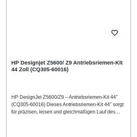
eMail-Support, falls erforderlich
HP Designjet Z5600/ Z9 Antriebsriemen-Kit
44 Zoll (CQ305-60016)
HP DesignJet Z5600/Z9 – Antriebsriemen-Kit 44"
(CQ305-60016) Dieses Antriebsriemen-Kit 44" sorgt
für präzisen, leisen und gleichmäßigen Lauf des
Druckkopfwagens bei HP DesignJet Z5600/Z9
Modellen. Perfekt für Werkstätten, Servicepartner
und DIY-Anwender, die den Riemen selbst wechseln