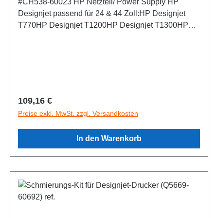
#CH538-60023 HP Netzteil/ Power Supply HP
Designjet passend für 24 & 44 Zoll:HP Designjet
T770HP Designjet T1200HP Designjet T1300HP
Designjet Z5600Zustand:Gereinigt und
Wiederaufbereitet, auf 100% fehlerfreie Funktion
geprüft
Regulärer Preis:
109,16 €
Preise exkl. MwSt. zzgl. Versandkosten
In den Warenkorb