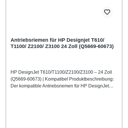
Antriebsriemen für HP Designjet T610/
T1100/ Z2100/ Z3100 24 Zoll (Q5669-60673)
HP DesignJet T610/T1100/Z2100/Z3100 – 24 Zoll
(Q5669-60673) | Kompatibel Produktbeschreibung:
Der kompatible Antriebsriemen für HP DesignJet
T610, T1100, Z2100 und Z3100 24-Zoll-Modelle
gewährleistet eine zuverlässige Schlittenbewegung
und präzise Druckergebnisse. Hochwertiges
Material sorgt für eine stabile Performance und eine
verlängerte Lebensdauer des Druckers. Ideal für
Werkstätten, Agenturen und DIY-Reparateure, die