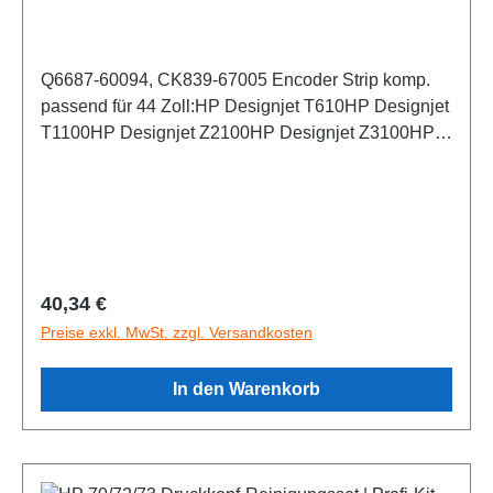
60094)
Q6687-60094, CK839-67005 Encoder Strip komp.
passend für 44 Zoll:HP Designjet T610HP Designjet
T1100HP Designjet Z2100HP Designjet Z3100HP
Designjet Z3200HP HP Designjet
Z5200Zustand:NEU!
Regulärer Preis:
40,34 €
Preise exkl. MwSt. zzgl. Versandkosten
In den Warenkorb