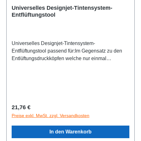
Universelles Designjet-Tintensystem-
Entflüftungstool
Universelles Designjet-Tintensystem-
Entflüftungstool passend für:Im Gegensatz zu den
Entlüftungsdruckköpfen welche nur einmal
verwendet werden können ist diese Tool vielfach
verwendbar.Luft im Tintensystem kann dazu führen
dass die Druckköpfe durchbrennen. Der Kit besteht
aus: 1x Spritze mit speziellem Tiefenbegrenzer für
HP Designjet Schlauchsysteme 1x Anleitung6x
Fusselfreie Tücher 3x
Regulärer Preis:
21,76 €
Nitrilhandschuhe Zustand:NEU
Preise exkl. MwSt. zzgl. Versandkosten
In den Warenkorb