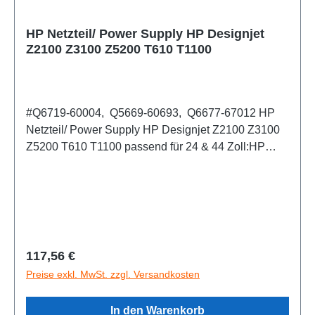
Carriage Belt (CQ305-60016) 1× HP OEM
Synthetikol (3 ml) zur Schmierung der Schienen des
HP Netzteil/ Power Supply HP Designjet
Z2100 Z3100 Z5200 T610 T1100
Druckkopfschlitten Werkzeugkit Handschuhe (2
Paar) Illustrierte Anleitung für den Riemenwechsel
und abschließende Plotterkalibrierung
Gebührenfreier Telefon- bzw. E-Mail-Support
#Q6719-60004, Q5669-60693, Q6677-67012 HP
Netzteil/ Power Supply HP Designjet Z2100 Z3100
Z5200 T610 T1100 passend für 24 & 44 Zoll:HP
Designjet T610HP Designjet T1100HP Designjet
Z2100HP Designjet Z3200HP Designjet
Z5200Zustand:Gereinigt und Wiederaufbereitet, auf
100% fehlerfreie Funktion geprüft
Regulärer Preis:
117,56 €
Preise exkl. MwSt. zzgl. Versandkosten
In den Warenkorb