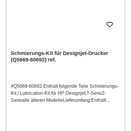
Schmierungs-Kit für Designjet-Drucker
(Q5669-60692) ref.
#Q5669-60692 Enthält folgende Teile Schmierungs-
Kit / Lubrication-Kit für HP Designjet:T-SerieZ-
Seriealle älteren ModelleLieferumfang:Enthält
folgende Teile:1x ISOPROPYLALKOHOL – 50 ml1x
AUTOACHSENSCHMIERMITTEL – 10 ml3x
PIPETTE3x REINIGUNGSTUCH3x
HANDSCHUHEZustand:NEU