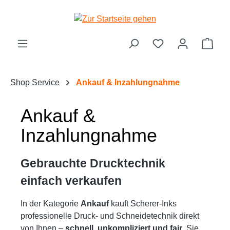
Zum Hauptinhalt springen
Ware
Shop Service
Ankauf & Inzahlungnahme
Ankauf &
Inzahlungnahme
Gebrauchte Drucktechnik
einfach
verkaufen
In der Kategorie
Ankauf
kauft Scherer‑Inks
professionelle Druck‑ und Schneidetechnik direkt
von Ihnen –
schnell, unkompliziert und fair
. Sie