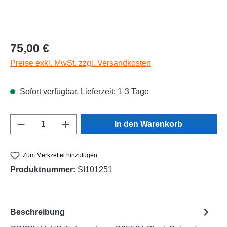
Regulärer Preis:
75,00 €
Preise exkl. MwSt. zzgl. Versandkosten
Sofort verfügbar, Lieferzeit: 1-3 Tage
Produkt Anzahl: Gib den gewünschten Wert e
In den Warenkorb
Zum Merkzettel hinzufügen
Produktnummer:
SI101251
Beschreibung