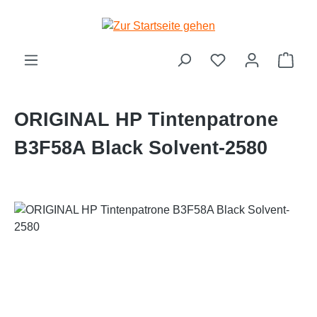
Zum Hauptinhalt springen
Ware
ORIGINAL HP Tintenpatrone
B3F58A Black Solvent-2580
Bildergalerie überspringen