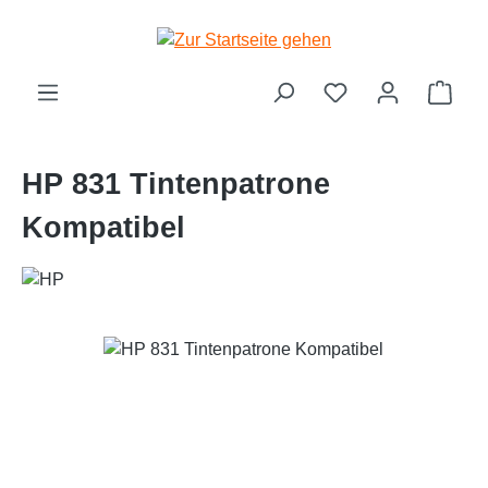
Zum Hauptinhalt springen
Ware
HP 831 Tintenpatrone
Kompatibel
Bildergalerie überspringen