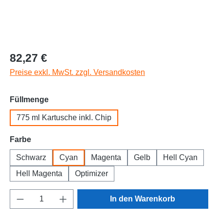
Regulärer Preis:
82,27 €
Preise exkl. MwSt. zzgl. Versandkosten
auswählen
Füllmenge
775 ml Kartusche inkl. Chip
auswählen
Farbe
Schwarz
Cyan
Magenta
Gelb
Hell Cyan
Hell Magenta
Optimizer
Produkt Anzahl: Gib den gewünschten Wert e
In den Warenkorb