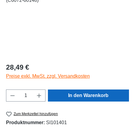
Regulärer Preis:
28,49 €
Preise exkl. MwSt. zzgl. Versandkosten
Produkt Anzahl: Gib den gewünschten Wert e
In den Warenkorb
Zum Merkzettel hinzufügen
Produktnummer:
SI101401